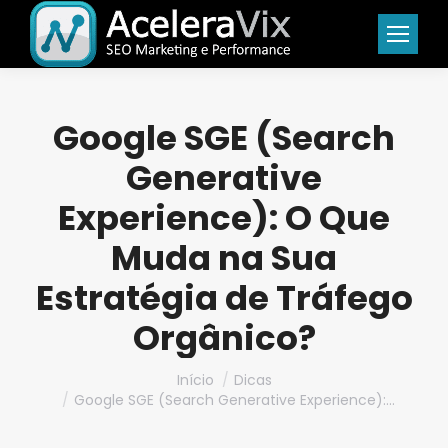
Google SGE (Search
Generative
Experience): O Que
Muda na Sua
Estratégia de Tráfego
Orgânico?
Você está aqui:
Início
Dicas
Google SGE (Search Generative Experience):…