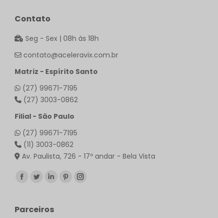
Contato
Seg - Sex | 08h às 18h
contato@aceleravix.com.br
Matriz - Espírito Santo
(27) 99671-7195
(27) 3003-0862
Filial - São Paulo
(27) 99671-7195
(11) 3003-0862
Av. Paulista, 726 - 17º andar - Bela Vista
Encontre-nos em:
Facebook
Twitter
Linkedin
Pinterest
Instagram
page
page
page
page
page
opens
opens
opens
opens
opens
Parceiros