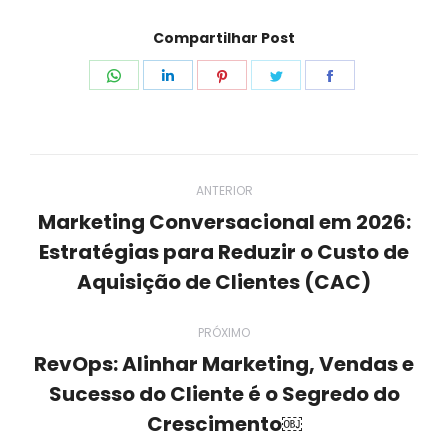
Compartilhar Post
Compartilhar
Compartilhar
Compartilhar
Compartilhar
Compartilhar
isto
isto
isto
isto
isto
Navegação
ANTERIOR
de
Marketing Conversacional em 2026:
Estratégias para Reduzir o Custo de
post:
Post
anterior:
Aquisição de Clientes (CAC)
PRÓXIMO
RevOps: Alinhar Marketing, Vendas e
Sucesso do Cliente é o Segredo do
Próximo
post:
Crescimento￼