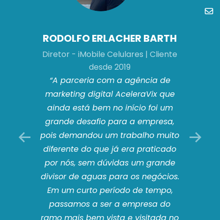
RODOLFO ERLACHER BARTH
Diretor - iMobile Celulares | Cliente
G
desde 2019
Gu
 Auto
“A parceria com a agência de
“Inv
iente
marketing digital AceleraVix que
digi
cia de
ainda está bem no início foi um
saúd
timos
grande desafio para a empresa,
Peso
ieram
pois demandou um trabalho muito
dese
anos
diferente do que já era praticado
Acel
 e
por nós, sem dúvidas um grande
cal.
divisor de aguas para os negócios.
Reco
dos
Em um curto período de tempo,
vas
passamos a ser a empresa do
m e-
ramo mais bem vista e visitada no