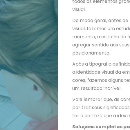
todos os elementos gráfi
visual.
De modo geral, antes de 
visual, fazemos um estudo
momento, a escolha da fo
agregar sentido aos seu
posicionamento.
Após a tipografia defini
a identidade visual da e
cores, fazemos alguns te
um resultado incrível.
Vale lembrar que, as cor
por traz seus significado
ter a certeza que a ideia
Soluções completas p