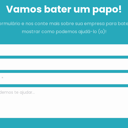
Vamos bater um papo!
ormulário e nos conte mais sobre sua empresa para ba
mostrar como podemos ajudá-lo (a)!