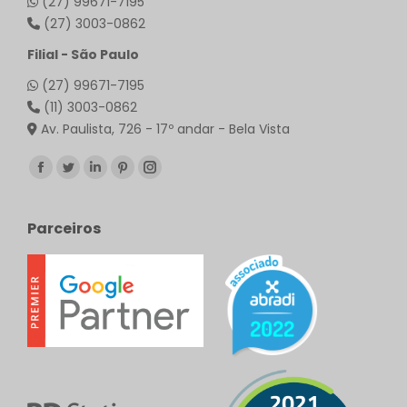
(27) 99671-7195
(27) 3003-0862
Filial - São Paulo
(27) 99671-7195
(11) 3003-0862
Av. Paulista, 726 - 17º andar - Bela Vista
Encontre-nos em:
Facebook
Twitter
Linkedin
Pinterest
Instagram
page
page
page
page
page
opens
opens
opens
opens
opens
Parceiros
in
in
in
in
in
new
new
new
new
new
window
window
window
window
window