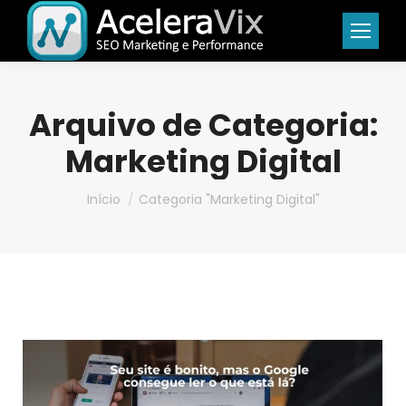
Arquivo de Categoria:
Marketing Digital
Você está aqui:
Início
Categoria "Marketing Digital"