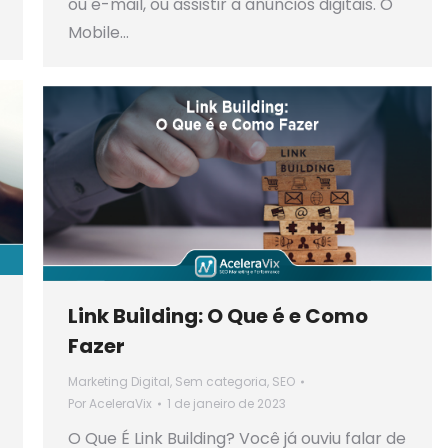
ou e-mail, ou assistir a anúncios digitais. O
Mobile…
Link Building: O Que é e Como
Fazer
Marketing Digital
,
Sem categoria
,
SEO
Por
AceleraVix
1 de janeiro de 2023
O Que É Link Building? Você já ouviu falar de