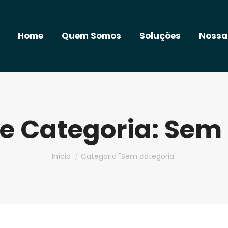
Home
Quem Somos
Soluções
Nossa
e Categoria:
Sem 
Você está aqui:
Início
Categoria "Sem categoria"