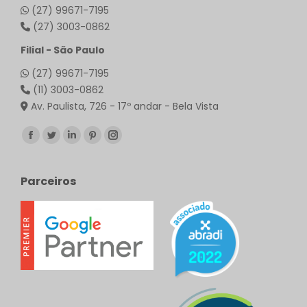
(27) 99671-7195
(27) 3003-0862
Filial - São Paulo
(27) 99671-7195
(11) 3003-0862
Av. Paulista, 726 - 17º andar - Bela Vista
Encontre-nos em:
Facebook
Twitter
Linkedin
Pinterest
Instagram
page
page
page
page
page
opens
opens
opens
opens
opens
Parceiros
in
in
in
in
in
new
new
new
new
new
window
window
window
window
window