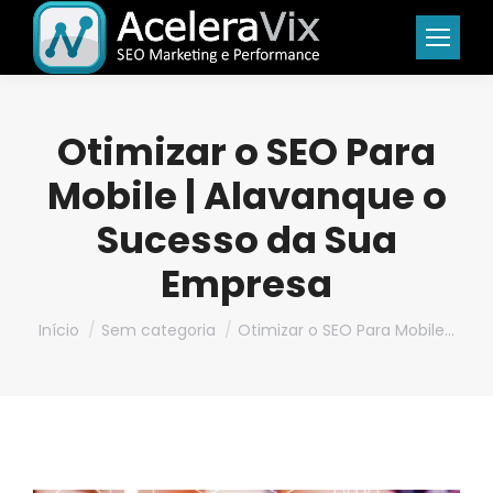
Otimizar o SEO Para
Mobile | Alavanque o
Sucesso da Sua
Empresa
Você está aqui:
Início
Sem categoria
Otimizar o SEO Para Mobile…