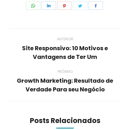
Compartilhar
Compartilhar
Compartilhar
Compartilhar
Compartilhar
isto
isto
isto
isto
isto
Navegação
ANTERIOR
de
Site Responsivo: 10 Motivos e
Post
Vantagens de Ter Um
post:
anterior:
PRÓXIMO
Growth Marketing: Resultado de
Próximo
Verdade Para seu Negócio
post:
Posts Relacionados