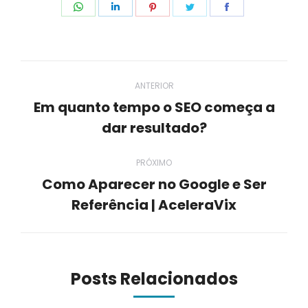
Compartilhar
Compartilhar
Compartilhar
Compartilhar
Compartilhar
isto
isto
isto
isto
isto
Navegação
ANTERIOR
de
Em quanto tempo o SEO começa a
Post
dar resultado?
post:
anterior:
PRÓXIMO
Como Aparecer no Google e Ser
Próximo
Referência | AceleraVix
post:
Posts Relacionados