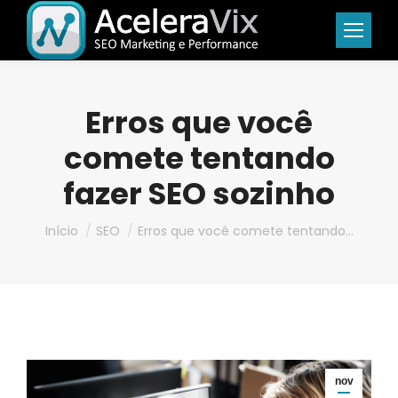
Erros que você
comete tentando
fazer SEO sozinho
Você está aqui:
Início
SEO
Erros que você comete tentando…
nov