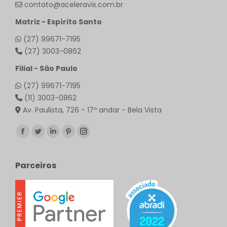
contato@aceleravix.com.br
Matriz - Espírito Santo
(27) 99671-7195
(27) 3003-0862
Filial - São Paulo
(27) 99671-7195
(11) 3003-0862
Av. Paulista, 726 - 17º andar - Bela Vista
Encontre-nos em:
Facebook
Twitter
Linkedin
Pinterest
Instagram
page
page
page
page
page
opens
opens
opens
opens
opens
Parceiros
in
in
in
in
in
new
new
new
new
new
window
window
window
window
window