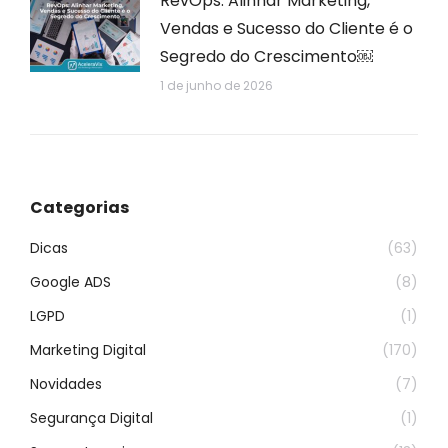
RevOps: Alinhar Marketing,
Vendas e Sucesso do Cliente é o
Segredo do Crescimento￼
1 de junho de 2026
Categorias
Dicas
(63)
Google ADS
(8)
LGPD
(1)
Marketing Digital
(170)
Novidades
(7)
Segurança Digital
(1)