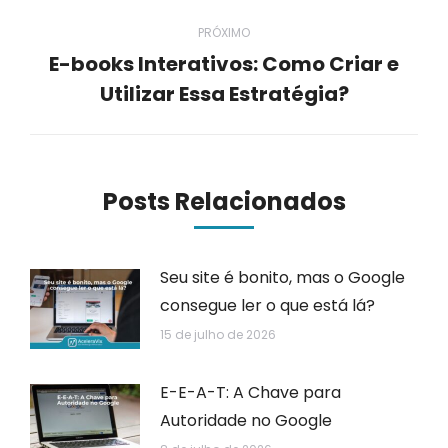
PRÓXIMO
E-books Interativos: Como Criar e
Próximo
Utilizar Essa Estratégia?
post:
Posts Relacionados
Seu site é bonito, mas o Google
consegue ler o que está lá?
15 de julho de 2026
E-E-A-T: A Chave para
Autoridade no Google