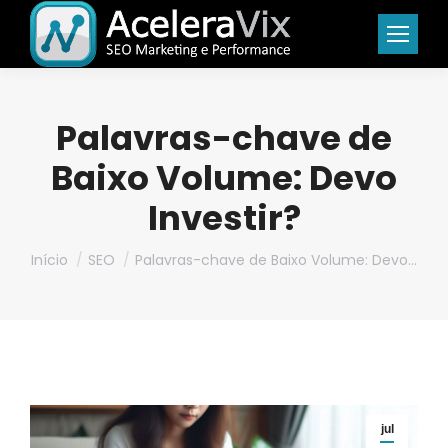
Palavras-chave de
Baixo Volume: Devo
Investir?
Você está aqui:
Início
SEO
Palavras-chave de Baixo Volume: Devo…
jul