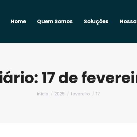
Home
Quem Somos
Soluções
Nossa
iário:
17 de fevere
Você está aqui:
Início
2025
fevereiro
17