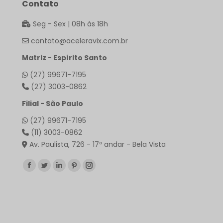
Contato
Seg - Sex | 08h às 18h
contato@aceleravix.com.br
Matriz - Espírito Santo
(27) 99671-7195
(27) 3003-0862
Filial - São Paulo
(27) 99671-7195
(11) 3003-0862
Av. Paulista, 726 - 17º andar - Bela Vista
Encontre-nos em:
Facebook
Twitter
Linkedin
Pinterest
Instagram
page
page
page
page
page
opens
opens
opens
opens
opens
in
in
in
in
in
new
new
new
new
new