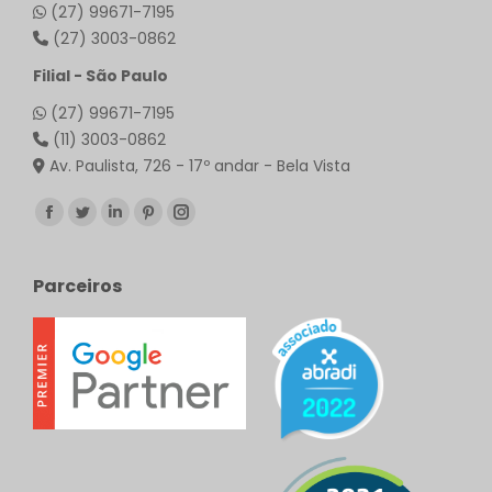
(27) 99671-7195
(27) 3003-0862
Filial - São Paulo
(27) 99671-7195
(11) 3003-0862
Av. Paulista, 726 - 17º andar - Bela Vista
Encontre-nos em:
Facebook
Twitter
Linkedin
Pinterest
Instagram
page
page
page
page
page
opens
opens
opens
opens
opens
Parceiros
in
in
in
in
in
new
new
new
new
new
window
window
window
window
window