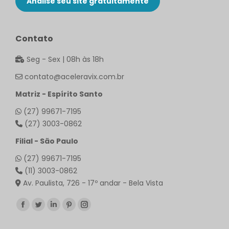
Analise seu site gratuitamente
Contato
Seg - Sex | 08h às 18h
contato@aceleravix.com.br
Matriz - Espírito Santo
(27) 99671-7195
(27) 3003-0862
Filial - São Paulo
(27) 99671-7195
(11) 3003-0862
Av. Paulista, 726 - 17º andar - Bela Vista
Encontre-nos em:
Facebook
Twitter
Linkedin
Pinterest
Instagram
page
page
page
page
page