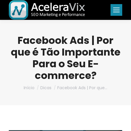
Facebook Ads | Por
que é Tão Importante
Para o Seu E-
commerce?
Você está aqui:
Início
Dicas
Facebook Ads | Por que…