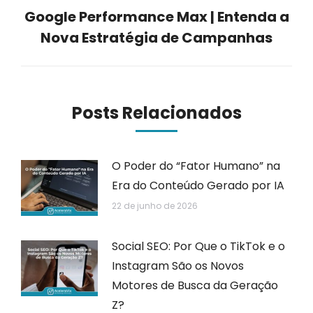
Google Performance Max | Entenda a
Próximo
Nova Estratégia de Campanhas
post:
Posts Relacionados
O Poder do “Fator Humano” na
Era do Conteúdo Gerado por IA
22 de junho de 2026
Social SEO: Por Que o TikTok e o
Instagram São os Novos
Motores de Busca da Geração
Z?