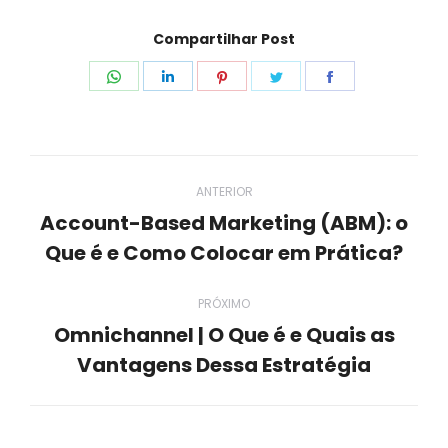
Compartilhar Post
Compartilhar
Compartilhar
Compartilhar
Compartilhar
Compartilhar
isto
isto
isto
isto
isto
Navegação
ANTERIOR
de
Account-Based Marketing (ABM): o
Post
Que é e Como Colocar em Prática?
post:
anterior:
PRÓXIMO
Omnichannel | O Que é e Quais as
Próximo
Vantagens Dessa Estratégia
post: