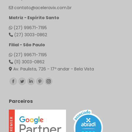
contato@aceleravix.com.br
Matriz - Espírito Santo
(27) 99671-7195
(27) 3003-0862
Filial - São Paulo
(27) 99671-7195
(11) 3003-0862
Av. Paulista, 726 - 17º andar - Bela Vista
Encontre-nos em:
Facebook
Twitter
Linkedin
Pinterest
Instagram
page
page
page
page
page
opens
opens
opens
opens
opens
Parceiros
in
in
in
in
in
new
new
new
new
new
window
window
window
window
window